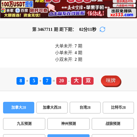
第
3467711
期 距下期：
02
分
08
秒
大单
未开:
7
期
小单
未开:
4
期
小双
未开:
2
期
8
5
7
20
大
双
咪牌
+
+
=
-
加拿大28
加拿大西28
台湾28
比特币28
九五预测
神州预测
战狼预测