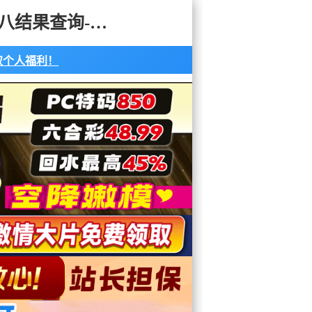
无双预测：pcyc.cc 加拿大pc在线预测|走势分析|加拿大二八结果查询-大仙加拿大预测